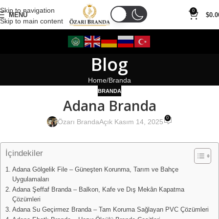
Skip to navigation
0
MENÜ
$
0.0
Skip to main content
Blog
Home
Branda
BRANDA
Adana Branda
0
Özarı Branda
Açık Kasım 14, 2025
İçindekiler
Adana Gölgelik File – Güneşten Korunma, Tarım ve Bahçe
Uygulamaları
Adana Şeffaf Branda – Balkon, Kafe ve Dış Mekân Kapatma
Çözümleri
Adana Su Geçirmez Branda – Tam Koruma Sağlayan PVC Çözümleri