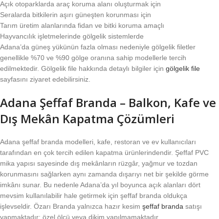
Açık otoparklarda araç koruma alanı oluşturmak için
Seralarda bitkilerin aşırı güneşten korunması için
Tarım üretim alanlarında fidan ve bitki koruma amaçlı
Hayvancılık işletmelerinde gölgelik sistemlerde
Adana’da güneş yükünün fazla olması nedeniyle gölgelik filetler
genellikle %70 ve %90 gölge oranına sahip modellerle tercih
edilmektedir. Gölgelik file hakkında detaylı bilgiler için
gölgelik file
sayfasını ziyaret edebilirsiniz.
Adana Şeffaf Branda – Balkon, Kafe ve
Dış Mekân Kapatma Çözümleri
Adana şeffaf branda modelleri, kafe, restoran ve ev kullanıcıları
tarafından en çok tercih edilen kapatma ürünlerindendir. Şeffaf PVC
mika yapısı sayesinde dış mekânların rüzgâr, yağmur ve tozdan
korunmasını sağlarken aynı zamanda dışarıyı net bir şekilde görme
imkânı sunar. Bu nedenle Adana’da yıl boyunca açık alanları dört
mevsim kullanılabilir hale getirmek için şeffaf branda oldukça
işlevseldir. Özarı Branda yalnızca hazır kesim
şeffaf branda
satışı
yapmaktadır; özel ölçü veya dikim yapılmamaktadır.