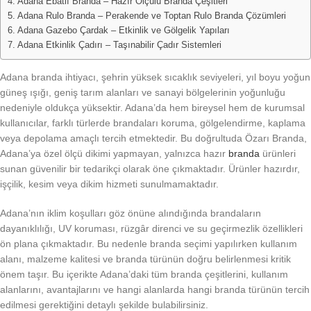
Adana Ebatlı Branda – Hazır Ölçülü Branda Çeşitleri
Adana Rulo Branda – Perakende ve Toptan Rulo Branda Çözümleri
Adana Gazebo Çardak – Etkinlik ve Gölgelik Yapıları
Adana Etkinlik Çadırı – Taşınabilir Çadır Sistemleri
Adana branda ihtiyacı, şehrin yüksek sıcaklık seviyeleri, yıl boyu yoğun
güneş ışığı, geniş tarım alanları ve sanayi bölgelerinin yoğunluğu
nedeniyle oldukça yüksektir. Adana’da hem bireysel hem de kurumsal
kullanıcılar, farklı türlerde brandaları koruma, gölgelendirme, kaplama
veya depolama amaçlı tercih etmektedir. Bu doğrultuda Özarı Branda,
Adana’ya özel ölçü dikimi yapmayan, yalnızca hazır
branda
ürünleri
sunan güvenilir bir tedarikçi olarak öne çıkmaktadır. Ürünler hazırdır,
işçilik, kesim veya dikim hizmeti sunulmamaktadır.
Adana’nın iklim koşulları göz önüne alındığında brandaların
dayanıklılığı, UV koruması, rüzgâr direnci ve su geçirmezlik özellikleri
ön plana çıkmaktadır. Bu nedenle branda seçimi yapılırken kullanım
alanı, malzeme kalitesi ve branda türünün doğru belirlenmesi kritik
önem taşır. Bu içerikte Adana’daki tüm branda çeşitlerini, kullanım
alanlarını, avantajlarını ve hangi alanlarda hangi branda türünün tercih
edilmesi gerektiğini detaylı şekilde bulabilirsiniz.