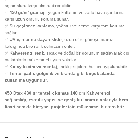
aşınmalara karşı ekstra dirençlidir.
✅
430 gr/m² gramajı
, yoğun kullanım ve zorlu hava şartlarına
karşı uzun ömürlü koruma sunar.
✅
Su geçirmez kaplama
, yağmur ve neme karşı tam koruma
sağlar.
✅
UV ışınlarına dayanıklıdır
, uzun süre güneşe maruz
kaldığında bile renk solmasını önler.
✅
Kahverengi renk
, sıcak ve doğal bir görünüm sağlayarak dış
mekânlarla mükemmel uyum yakalar.
✅
Kolay kesim ve montaj
, farklı projelere hızlıca uygulanabilir.
✅
Tente, çadır, gölgelik ve branda gibi birçok alanda
kullanıma uygundur
.
450 Dtex 430 gr tentelik kumaş 140 cm Kahverengi
,
sağlamlığı, estetik yapısı ve geniş kullanım alanlarıyla hem
ticari hem de bireysel projeler için mükemmel bir tercihtir
.