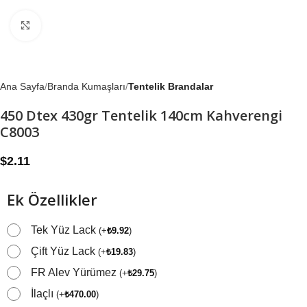
Büyütmek için tıklayın
Ana Sayfa
Branda Kumaşları
Tentelik Brandalar
450 Dtex 430gr Tentelik 140cm Kahverengi
C8003
$
2.11
Ek Özellikler
Tek Yüz Lack
(
+
₺
9.92
)
Çift Yüz Lack
(
+
₺
19.83
)
FR Alev Yürümez
(
+
₺
29.75
)
İlaçlı
(
+
₺
470.00
)