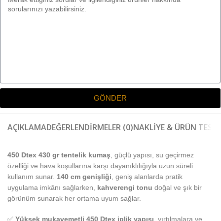
GÖNDER
AÇIKLAMA
DEĞERLENDIRMELER (0)
NAKLIYE & ÜRÜN TESLI
450 Dtex 430 gr tentelik kumaş
, güçlü yapısı, su geçirmez
özelliği ve hava koşullarına karşı dayanıklılığıyla uzun süreli
kullanım sunar.
140 cm genişliği
, geniş alanlarda pratik
uygulama imkânı sağlarken,
kahverengi tonu
doğal ve şık bir
görünüm sunarak her ortama uyum sağlar.
✅
Yüksek mukavemetli 450 Dtex iplik yapısı
, yırtılmalara ve