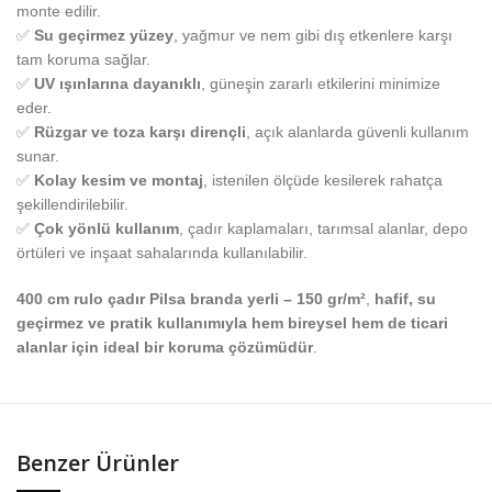
monte edilir.
✅
Su geçirmez yüzey
, yağmur ve nem gibi dış etkenlere karşı
tam koruma sağlar.
✅
UV ışınlarına dayanıklı
, güneşin zararlı etkilerini minimize
eder.
✅
Rüzgar ve toza karşı dirençli
, açık alanlarda güvenli kullanım
sunar.
✅
Kolay kesim ve montaj
, istenilen ölçüde kesilerek rahatça
şekillendirilebilir.
✅
Çok yönlü kullanım
, çadır kaplamaları, tarımsal alanlar, depo
örtüleri ve inşaat sahalarında kullanılabilir.
400 cm rulo çadır Pilsa branda yerli – 150 gr/m²
,
hafif, su
geçirmez ve pratik kullanımıyla hem bireysel hem de ticari
alanlar için ideal bir koruma çözümüdür
.
Benzer Ürünler