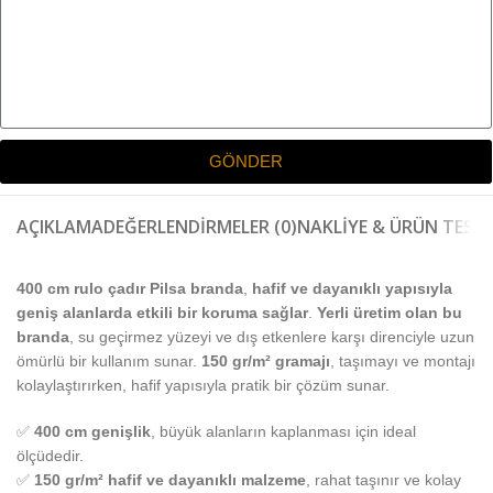
GÖNDER
AÇIKLAMA
DEĞERLENDIRMELER (0)
NAKLIYE & ÜRÜN TESLI
400 cm rulo çadır Pilsa branda
,
hafif ve dayanıklı yapısıyla
geniş alanlarda etkili bir koruma sağlar
.
Yerli üretim olan bu
branda
, su geçirmez yüzeyi ve dış etkenlere karşı direnciyle uzun
ömürlü bir kullanım sunar.
150 gr/m² gramajı
, taşımayı ve montajı
kolaylaştırırken, hafif yapısıyla pratik bir çözüm sunar.
✅
400 cm genişlik
, büyük alanların kaplanması için ideal
ölçüdedir.
✅
150 gr/m² hafif ve dayanıklı malzeme
, rahat taşınır ve kolay