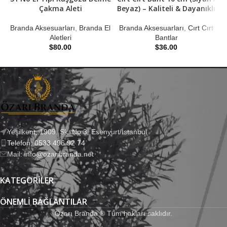
Çakma Aleti
Beyaz) – Kaliteli & Dayanıklı
Branda Aksesuarları
,
Branda El
Branda Aksesuarları
,
Cırt Cırt
Aletleri
Bantlar
B
$
80.00
$
36.00
Yeşilkent, 1909. Sk. No:3, Esenyurt/İstanbul
Telefon: 0533 496 92 74
Mail: info@ozaribranda.net
KATEGORILER
ÖNEMLI BAĞLANTILAR
Özarı Branda ® Tüm hakları saklıdır.