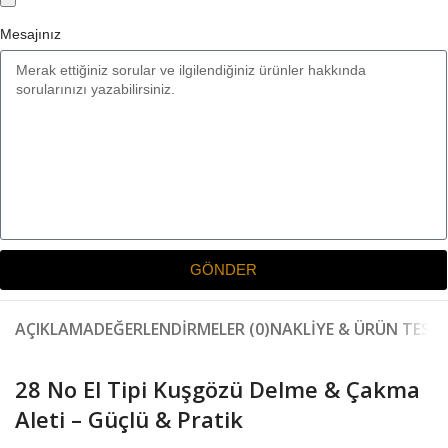
Mesajınız
GÖNDER
AÇIKLAMA
DEĞERLENDIRMELER (0)
NAKLIYE & ÜRÜN TESLI
28 No El Tipi Kuşgözü Delme & Çakma
Aleti – Güçlü & Pratik