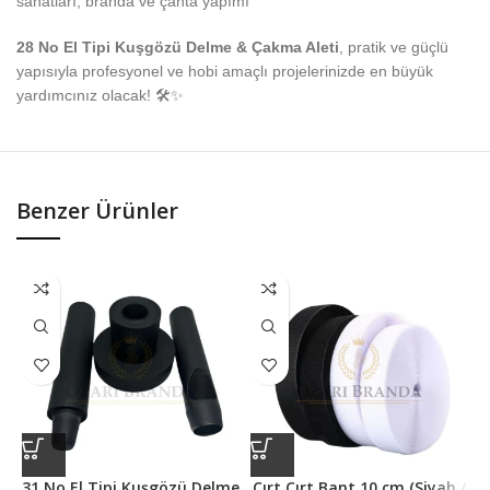
sanatları, branda ve çanta yapımı
28 No El Tipi Kuşgözü Delme & Çakma Aleti
, pratik ve güçlü
yapısıyla profesyonel ve hobi amaçlı projelerinizde en büyük
yardımcınız olacak! 🛠✨
Benzer Ürünler
31 No El Tipi Kuşgözü Delme
Cırt Cırt Bant 10 cm (Siyah /