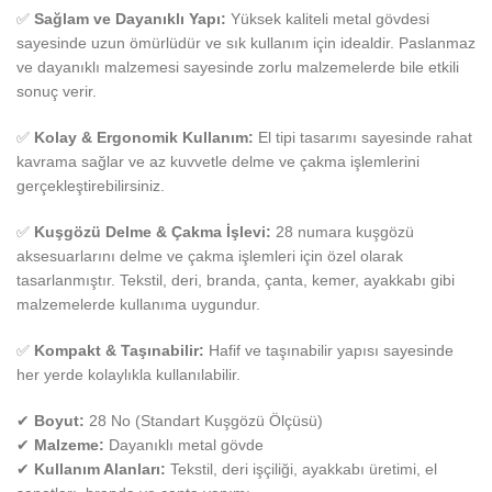
✅
Sağlam ve Dayanıklı Yapı:
Yüksek kaliteli metal gövdesi
sayesinde uzun ömürlüdür ve sık kullanım için idealdir. Paslanmaz
ve dayanıklı malzemesi sayesinde zorlu malzemelerde bile etkili
sonuç verir.
✅
Kolay & Ergonomik Kullanım:
El tipi tasarımı sayesinde rahat
kavrama sağlar ve az kuvvetle delme ve çakma işlemlerini
gerçekleştirebilirsiniz.
✅
Kuşgözü Delme & Çakma İşlevi:
28 numara kuşgözü
aksesuarlarını delme ve çakma işlemleri için özel olarak
tasarlanmıştır. Tekstil, deri, branda, çanta, kemer, ayakkabı gibi
malzemelerde kullanıma uygundur.
✅
Kompakt & Taşınabilir:
Hafif ve taşınabilir yapısı sayesinde
her yerde kolaylıkla kullanılabilir.
✔
Boyut:
28 No (Standart Kuşgözü Ölçüsü)
✔
Malzeme:
Dayanıklı metal gövde
✔
Kullanım Alanları:
Tekstil, deri işçiliği, ayakkabı üretimi, el