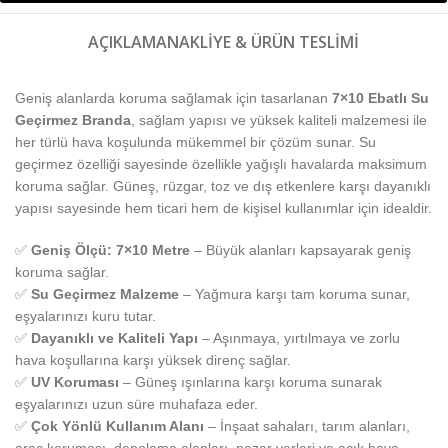
AÇIKLAMA
NAKLIYE & ÜRÜN TESLIMI
Geniş alanlarda koruma sağlamak için tasarlanan
7×10 Ebatlı Su
Geçirmez Branda
, sağlam yapısı ve yüksek kaliteli malzemesi ile
her türlü hava koşulunda mükemmel bir çözüm sunar. Su
geçirmez özelliği sayesinde özellikle yağışlı havalarda maksimum
koruma sağlar. Güneş, rüzgar, toz ve dış etkenlere karşı dayanıklı
yapısı sayesinde hem ticari hem de kişisel kullanımlar için idealdir.
✅
Geniş Ölçü: 7×10 Metre
– Büyük alanları kapsayarak geniş
koruma sağlar.
✅
Su Geçirmez Malzeme
– Yağmura karşı tam koruma sunar,
eşyalarınızı kuru tutar.
✅
Dayanıklı ve Kaliteli Yapı
– Aşınmaya, yırtılmaya ve zorlu
hava koşullarına karşı yüksek direnç sağlar.
✅
UV Koruması
– Güneş ışınlarına karşı koruma sunarak
eşyalarınızı uzun süre muhafaza eder.
✅
Çok Yönlü Kullanım Alanı
– İnşaat sahaları, tarım alanları,