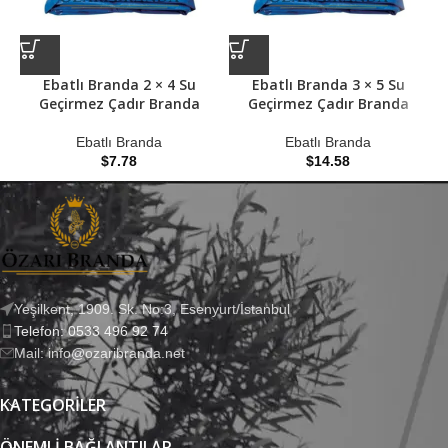
Ebatlı Branda 2 × 4 Su
Ebatlı Branda 3 × 5 Su
Geçirmez Çadır Branda
Geçirmez Çadır Branda
Ebatlı Branda
Ebatlı Branda
$
7.78
$
14.58
Yeşilkent, 1909. Sk. No:3, Esenyurt/İstanbul
Telefon: 0533 496 92 74
Mail: info@ozaribranda.net
KATEGORILER
ÖNEMLI BAĞLANTILAR