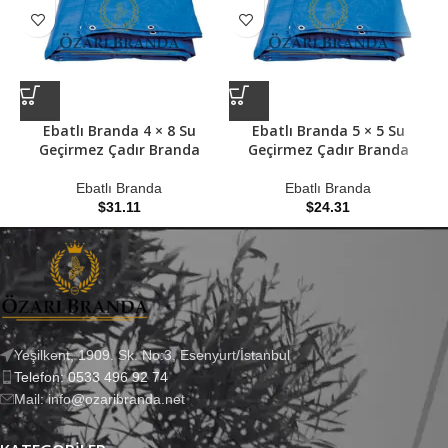
Ebatlı Branda 4 × 8 Su
Ebatlı Branda 5 × 5 Su
Geçirmez Çadır Branda
Geçirmez Çadır Branda
Ebatlı Branda
Ebatlı Branda
$
31.11
$
24.31
Yeşilkent, 1909. Sk. No:3, Esenyurt/İstanbul
Telefon: 0533 496 92 74
Mail: info@ozaribranda.net