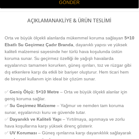
GÖNDER
AÇIKLAMA
NAKLIYE & ÜRÜN TESLIMI
Orta ve büyük ölçekli alanlarda mükemmel koruma sağlayan
5×10
Ebatlı Su Geçirmez Çadır Branda
, dayanıklı yapısı ve yüksek
kaliteli malzemesi sayesinde her türlü hava koşulunda üstün
koruma sunar. Su geçirmez özelliği ile yağışlı havalarda
eşyalarınızı tamamen korurken, güneş ışınları, toz ve rüzgar gibi
dış etkenlere karşı da etkili bir bariyer oluşturur. Hem ticari hem
de bireysel kullanım için ideal bir çözüm sunar.
✅
Geniş Ölçü: 5×10 Metre
– Orta ve büyük ölçekli alanlar için
geniş koruma sağlar.
✅
Su Geçirmez Malzeme
– Yağmur ve nemden tam koruma
sunar, eşyalarınızı kuru ve güvende tutar.
✅
Dayanıklı ve Kaliteli Yapı
– Yırtılmaya, aşınmaya ve zorlu
hava koşullarına karşı yüksek direnç gösterir.
✅
UV Koruması
– Güneş ışınlarına karşı dayanıklılık sağlayarak