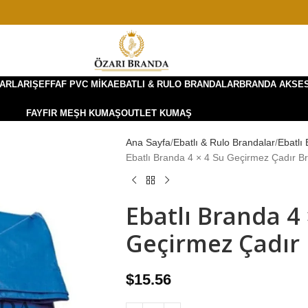
ARLARI
ŞEFFAF PVC MIKA
EBATLI & RULO BRANDALAR
BRANDA AKSE
FAYFIR MEŞH KUMAŞ
OUTLET KUMAŞ
Ana Sayfa
Ebatlı & Rulo Brandalar
Ebatlı
Ebatlı Branda 4 × 4 Su Geçirmez Çadır B
Ebatlı Branda 4 
Geçirmez Çadır
$
15.56