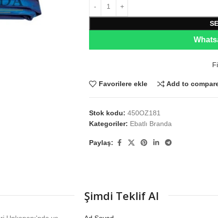
S
Whatsa
Fi
Favorilere ekle
Add to compar
Stok kodu:
450OZ181
Kategoriler:
Ebatlı Branda
Paylaş:
Şimdi Teklif Al
eri Unkapanı'nda ve
Ad Soyad