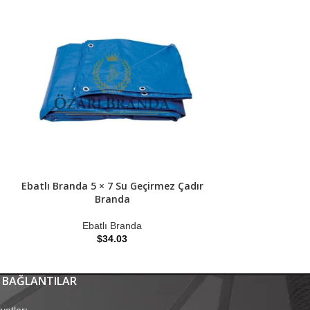
Ebatlı Branda 5 × 7 Su Geçirmez Çadır
Ebatlı Branda 6 
Branda
B
Ebatlı Branda
Ebat
$
34.03
$
 BAĞLANTILAR
yatları