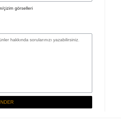
/çizim görselleri
NDER