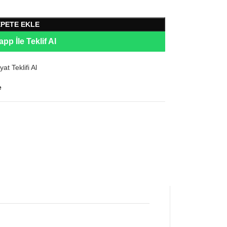
EPETE EKLE
pp İle Teklif Al
yat Teklifi Al
e