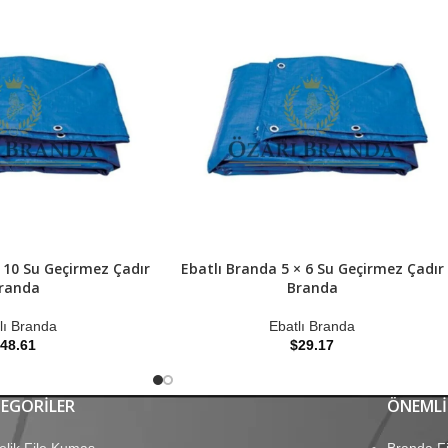
 10 Su Geçirmez Çadır
Ebatlı Branda 5 × 6 Su Geçirmez Çadır
randa
Branda
lı Branda
Ebatlı Branda
48.61
$
29.17
EGORILER
ÖNEMLI
elik File Kumaş
Branda Fi