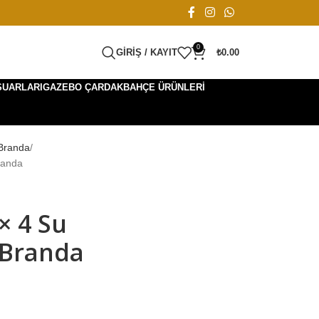
0
GIRIŞ / KAYIT
₺
0.00
SUARLARI
GAZEBO ÇARDAK
BAHÇE ÜRÜNLERI
 Branda
randa
× 4 Su
 Branda