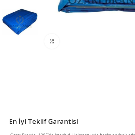
Büyütmek için tıklayın
En İyi Teklif Garantisi
Özarı Branda, 1985'de İstanbul, Unkapanı'nda başlayan faaliyetl