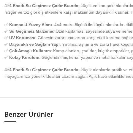
4×4 Ebatlı Su Geçirmez Çadır Branda
, küçük ve kompakt alanlarda
rüzgar ve toz gibi dış etkenlere karşı maksimum dayanıklılık sunar. Haf
✅
Kompakt Yüzey Alanı
: 4×4 metre ölçüsü ile küçük alanlarda etkil
✅
Su Geçirmez Malzeme
: Özel kaplaması sayesinde suya ve neme
✅
UV Koruması
: Güneşin zararlı ışınlarına karşı etkili koruma sağ
✅
Dayanıklı ve Sağlam Yapı
: Yırtılma, aşınma ve zorlu hava koşulla
✅
Çok Amaçlı Kullanım
: Kamp alanları, çadırlar, küçük otoparklar, p
✅
Kolay Kurulum
: Güçlendirilmiş kenar yapısı ve metal halkalar say
4×4 Ebatlı Su Geçirmez Çadır Branda
, küçük alanlarda pratik ve etk
ihtiyaçlarınıza yönelik ideal bir çözüm sağlar. Açık hava etkinliklerin
Benzer Ürünler