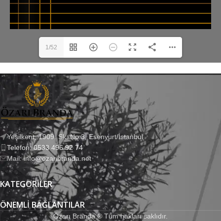
1/52
Yeşilkent, 1909. Sk. No:3, Esenyurt/İstanbul
Telefon: 0533 496 92 74
Mail: info@ozaribranda.net
KATEGORILER
ÖNEMLI BAĞLANTILAR
Özarı Branda ® Tüm hakları saklıdır.