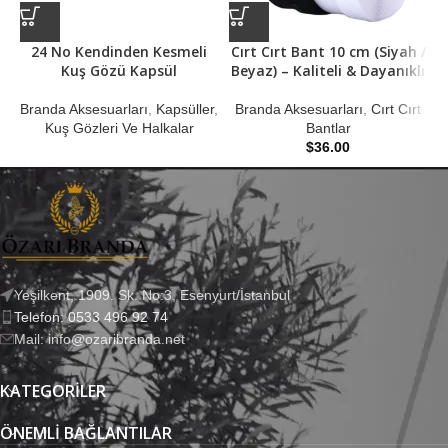
24 No Kendinden Kesmeli
Cırt Cırt Bant 10 cm (Siyah /
Kuş Gözü Kapsül
Beyaz) – Kaliteli & Dayanıklı
B
Branda Aksesuarları
,
Kapsüller
,
Branda Aksesuarları
,
Cırt Cırt
Kuş Gözleri Ve Halkalar
Bantlar
$
36.00
Yeşilkent, 1909. Sk. No:3, Esenyurt/İstanbul
Telefon: 0533 496 92 74
Mail: info@ozaribranda.net
KATEGORILER
ÖNEMLI BAĞLANTILAR