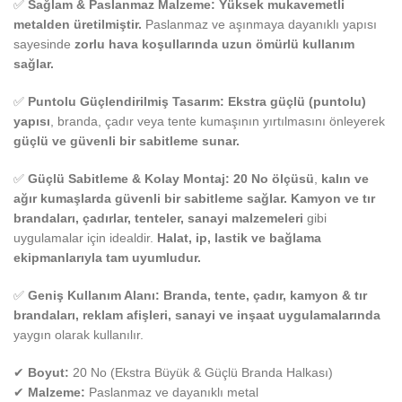
✅
Sağlam & Paslanmaz Malzeme:
Yüksek mukavemetli
metalden üretilmiştir.
Paslanmaz ve aşınmaya dayanıklı yapısı
sayesinde
zorlu hava koşullarında uzun ömürlü kullanım
sağlar.
✅
Puntolu Güçlendirilmiş Tasarım:
Ekstra güçlü (puntolu)
yapısı
, branda, çadır veya tente kumaşının yırtılmasını önleyerek
güçlü ve güvenli bir sabitleme sunar.
✅
Güçlü Sabitleme & Kolay Montaj:
20 No ölçüsü
,
kalın ve
ağır kumaşlarda güvenli bir sabitleme sağlar.
Kamyon ve tır
brandaları, çadırlar, tenteler, sanayi malzemeleri
gibi
uygulamalar için idealdir.
Halat, ip, lastik ve bağlama
ekipmanlarıyla tam uyumludur.
✅
Geniş Kullanım Alanı:
Branda, tente, çadır, kamyon & tır
brandaları, reklam afişleri, sanayi ve inşaat uygulamalarında
yaygın olarak kullanılır.
✔
Boyut:
20 No (Ekstra Büyük & Güçlü Branda Halkası)
✔
Malzeme:
Paslanmaz ve dayanıklı metal